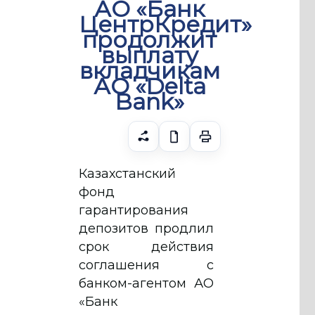
АО «Банк
ЦентрКредит»
продолжит
выплату
вкладчикам
АО «Delta
Bank»
Казахстанский
фонд
гарантирования
депозитов продлил
срок действия
соглашения с
банком-агентом АО
«Банк