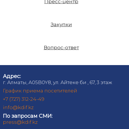
Пресс-центр
Закупки
Вопрос-ответ
Адрес:
г. Алматы, A05B0Y8, ул. Айтеке би , 67, 3 этаж
График приема посетителей
+7 (727) 312-24-49
info@kdif.kz
По запросам СМИ:
press@kdif.kz