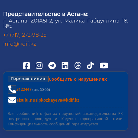
Представительство в Астане:
г. Астана, Z01A5F2, ул. Малика Габдуллина 18,
№5
+7 (717) 272-98-25
info@kdif.kz
Горячая линия
Сообщить о нарушениях
3122447
(вн. 5866)
aisulu.nusipkozhayeva@kdif.kz
Для сообщений о фактах нарушений законодательства РК,
внутренних процедур и Кодекса корпоративной этики.
Конфиденциальность сообщений гарантируется.