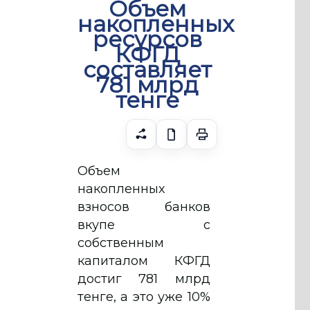
Объем
накопленных
ресурсов
КФГД
составляет
781 млрд
тенге
Объем
накопленных
взносов банков
вкупе с
собственным
капиталом КФГД
достиг 781 млрд
тенге, а это уже 10%