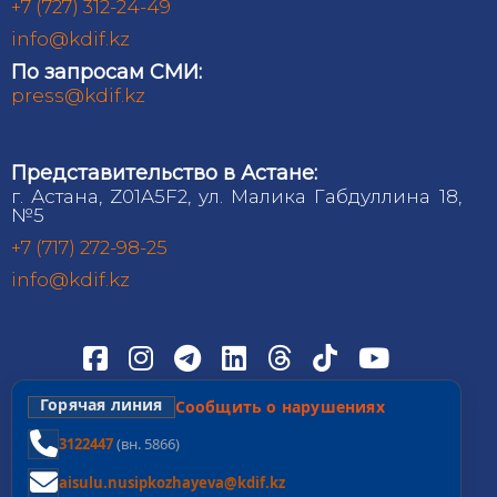
+7 (727) 312-24-49
info@kdif.kz
По запросам СМИ:
press@kdif.kz
Представительство в Астане:
г. Астана, Z01A5F2, ул. Малика Габдуллина 18,
№5
+7 (717) 272-98-25
info@kdif.kz
Горячая линия
Сообщить о нарушениях
3122447
(вн. 5866)
aisulu.nusipkozhayeva@kdif.kz