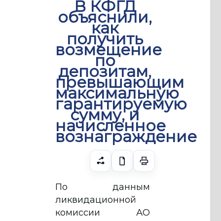
В КФГД
объяснили,
как
получить
возмещение
по
депозитам,
превышающим
максимальную
гарантируемую
сумму, и
начисленное
вознаграждение
По данным
ликвидационной
комиссии АО