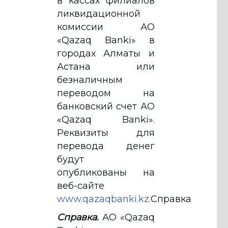
в кассах филиалов
ликвидационной
комиссии АО
«Qazaq Banki» в
городах Алматы и
Астана или
безналичным
переводом на
банковский счет АО
«Qazaq Banki».
Реквизиты для
перевода денег
будут
опубликованы на
веб-сайте
www.qazaqbanki.kz
.Справка
Справка.
АО «Qazaq