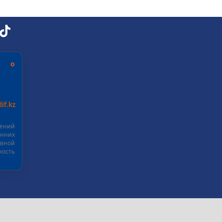
ь о
if.kz
шений
нних
ивной
ость