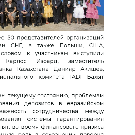
ее 50 представителей организаций
ран СНГ, а также Польши, США,
словом к участникам выступили
 Карлос Изоард, заместитель
анка Казахстана Данияр Акишев,
ионального комитета IADI Бахыт
ы текущему состоянию, проблемам
ования депозитов в евразийском
важность сотрудничества между
ования системы гарантирования
опыт, во время финансового кризиса
чимую роль в сохранении доверия