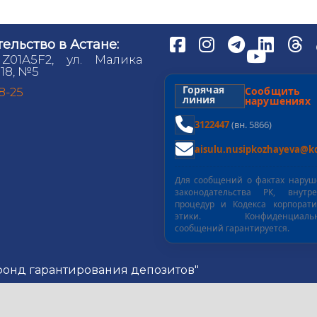
ельство в Астане:
 Z01A5F2, ул. Малика
18, №5
Горячая
Сообщит
98-25
линия
нарушениях
3122447
(вн. 5866)
aisulu.nusipkozhayeva@kd
Для сообщений о фактах нару
законодательства РК, внутре
процедур и Кодекса корпорат
этики. Конфиденциальн
сообщений гарантируется.
 фонд гарантирования депозитов"