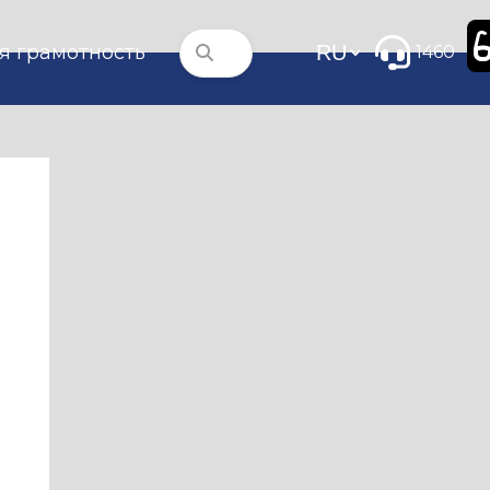
я грамотность
1460