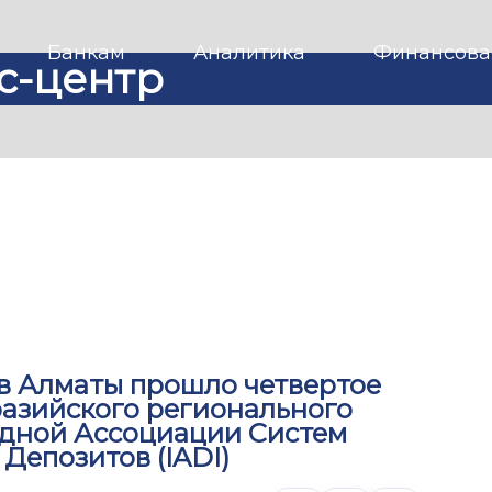
Банкам
Аналитика
Финансова
с-центр
а в Алматы прошло четвертое
разийского регионального
дной Ассоциации Систем
Депозитов (IADI)