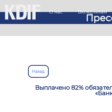
О нас
Вкладчикам
Прес
Назад
Выплачено 82% обязате
«Бан