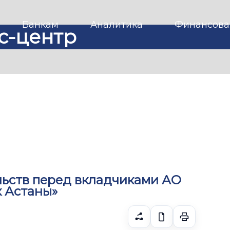
Банкам
Аналитика
Финансова
с-центр
льств перед вкладчиками АО
к Астаны»