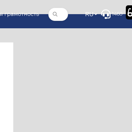
я грамотность
1460