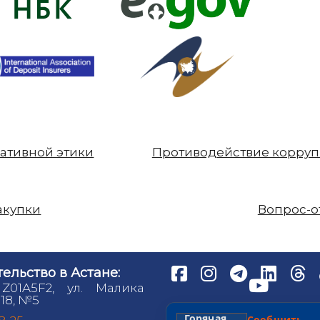
ативной этики
Противодействие корру
акупки
Вопрос-о
ельство в Астане:
 Z01A5F2, ул. Малика
18, №5
Горячая
Сообщит