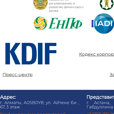
Кодекс корпор
Пресс-центр
З
Адрес:
Представит
г. Алматы, A05B0Y8, ул. Айтеке би ,
г. Астана,
67, 3 этаж
Габдуллина 