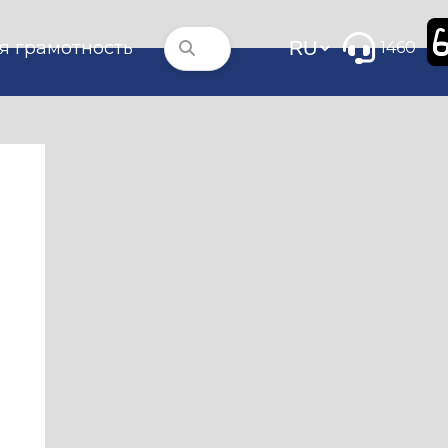
я грамотность
1460