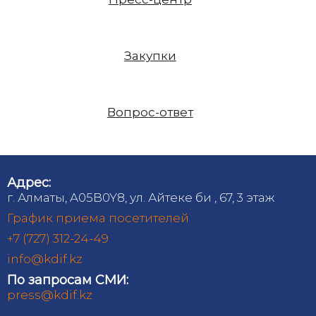
Закупки
Вопрос-ответ
Адрес:
г. Алматы, A05B0Y8, ул. Айтеке би , 67, 3 этаж
График приема посетителей
+7 (727) 312-24-49
info@kdif.kz
По запросам СМИ:
press@kdif.kz