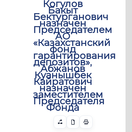
Когулов
Бакыт
Бектурганович
назначен
Председателем
АО
«Казахстанский
фонд
гарантирования
депозитов»,
Абжанов
Куанышбек
Кайратович
назначен
заместителем
Председателя
Фонда