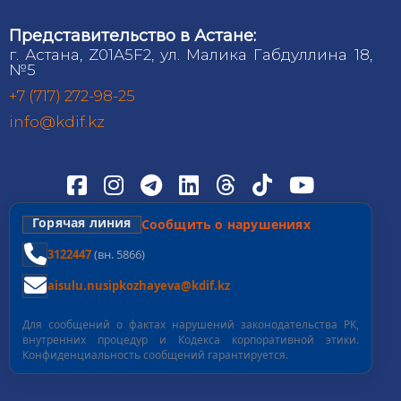
Представительство в Астане:
г. Астана, Z01A5F2, ул. Малика Габдуллина 18,
№5
+7 (717) 272-98-25
info@kdif.kz
Горячая линия
Сообщить о нарушениях
3122447
(вн. 5866)
aisulu.nusipkozhayeva@kdif.kz
Для сообщений о фактах нарушений законодательства РК,
внутренних процедур и Кодекса корпоративной этики.
Конфиденциальность сообщений гарантируется.