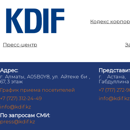
Кодекс корпор
Пресс-центр
З
Адрес:
Представит
г. Алматы, A05B0Y8, ул. Айтеке би ,
г. Астана,
67, 3 этаж
Габдуллина 
График приема посетителей
+7 (717) 272-
+7 (727) 312-24-49
info@kdif.kz
info@kdif.kz
По запросам СМИ:
press@kdif.kz