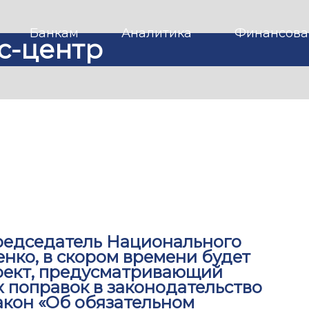
Банкам
Аналитика
Финансова
с-центр
редседатель Национального
нко, в скором времени будет
оект, предусматривающий
 поправок в законодательство
Закон «Об обязательном