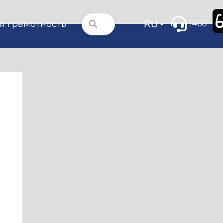
я грамотность
1460