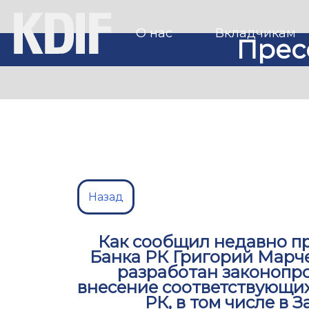
О нас
Вкладчикам
Прес
Назад
Как сообщил недавно п
Банка РК Григорий Марче
разработан законопр
внесение соответствующих
РК, в том числе в 