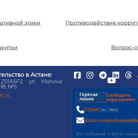
ативной этики
Противодействие корру
акупки
Вопрос-о
ельство в Астане:
 Z01A5F2, ул. Малика
18, №5
Горячая
Сообщит
98-25
линия
нарушениях
3122447
(вн. 5866)
aisulu.nusipkozhayeva@kd
Для сообщений о фактах нару