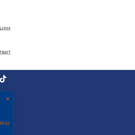
пции
твет
ь о
if.kz