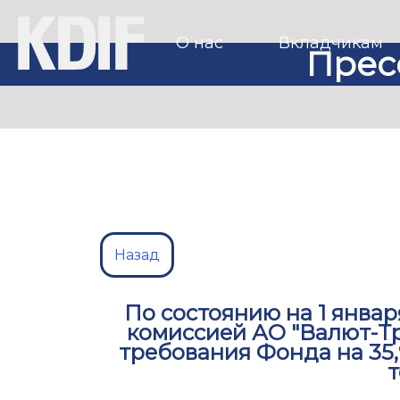
О нас
Вкладчикам
Прес
Назад
По состоянию на 1 янва
комиссией АО "Валют-Т
требования Фонда на 35,
т