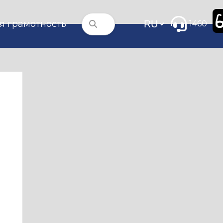
я грамотность
1460