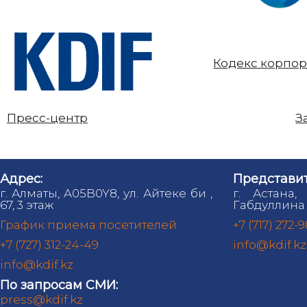
Кодекс корпор
Пресс-центр
З
Адрес:
Представит
г. Алматы, A05B0Y8, ул. Айтеке би ,
г. Астана,
67, 3 этаж
Габдуллина 
График приема посетителей
+7 (717) 272-
+7 (727) 312-24-49
info@kdif.kz
info@kdif.kz
По запросам СМИ:
press@kdif.kz