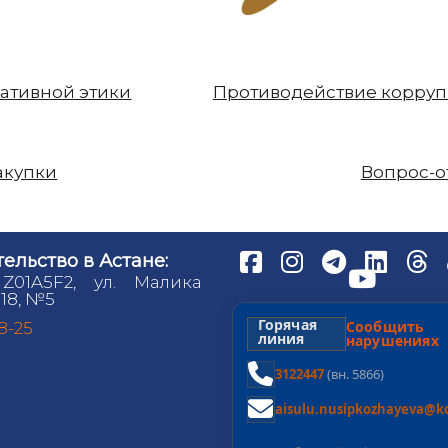
ативной этики
Противодействие корру
акупки
Вопрос-о
ельство в Астане:
 Z01A5F2, ул. Малика
18, №5
Горячая
Сообщит
98-25
линия
нарушениях
3122447
(вн. 5866)
aisulu.nusipkozhayeva@kd