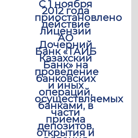
С 1 ноября
2012 года
приостановлено
действие
лицензии
АО
Дочерний
Банк «ТАИБ
Казахский
Банк» на
проведение
банковских
и иных
операций,
осуществляемых
банками, в
части
приема
депозитов,
открытия и