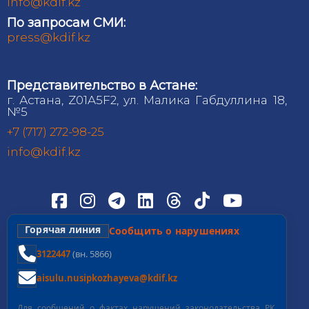
info@kdif.kz
По запросам СМИ:
press@kdif.kz
Представительство в Астане:
г. Астана, Z01A5F2, ул. Малика Габдуллина 18,
№5
+7 (717) 272-98-25
info@kdif.kz
Горячая линия
Сообщить о нарушениях
3122447
(вн. 5866)
aisulu.nusipkozhayeva@kdif.kz
Для сообщений о фактах нарушений законодательства РК,