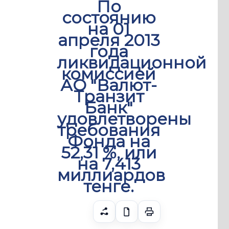
По
состоянию
на 01
апреля 2013
года
ликвидационной
комиссией
АО "Валют-
Транзит
Банк"
удовлетворены
требования
Фонда на
52,31 %, или
на 7,413
миллиардов
тенге.