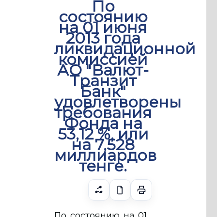
По
состоянию
на 01 июня
2013 года
ликвидационной
комиссией
АО "Валют-
Транзит
Банк"
удовлетворены
требования
Фонда на
53,12 %, или
на 7,528
миллиардов
тенге.
По состоянию на 01