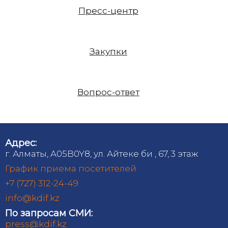
Пресс-центр
Закупки
Вопрос-ответ
Адрес:
г. Алматы, A05B0Y8, ул. Айтеке би , 67, 3 этаж
График приема посетителей
+7 (727) 312-24-49
info@kdif.kz
По запросам СМИ:
press@kdif.kz