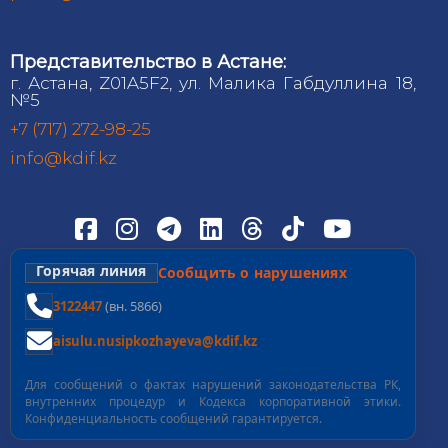
Представительство в Астане:
г. Астана, Z01A5F2, ул. Малика Габдуллина 18,
№5
+7 (717) 272-98-25
info@kdif.kz
Горячая линия
Сообщить о нарушениях
3122447
(вн. 5866)
aisulu.nusipkozhayeva@kdif.kz
Для сообщений о фактах нарушений законодательства РК,
внутренних процедур и Кодекса корпоративной этики.
Конфиденциальность сообщений гарантируется.