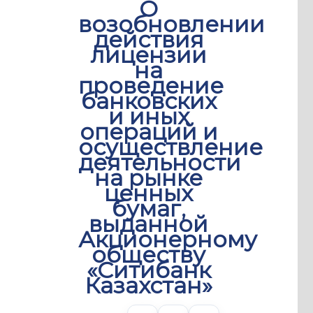
О
возобновлении
действия
лицензии
на
проведение
банковских
и иных
операций и
осуществление
деятельности
на рынке
ценных
бумаг,
выданной
Акционерному
обществу
«Ситибанк
Казахстан»