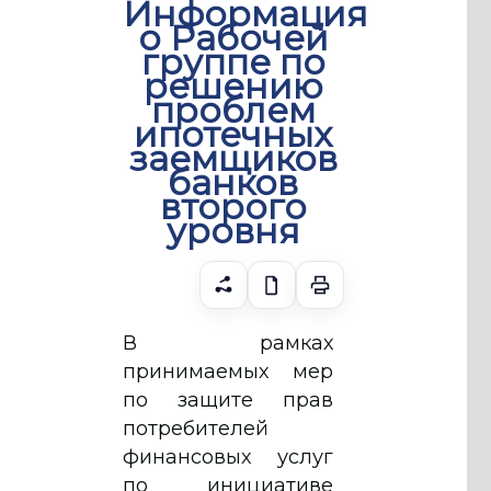
Информация
о Рабочей
группе по
решению
проблем
ипотечных
заемщиков
банков
второго
уровня
В рамках
принимаемых мер
по защите прав
потребителей
финансовых услуг
по инициативе