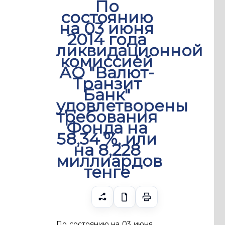
По
состоянию
на 03 июня
2014 года
ликвидационной
комиссией
АО "Валют-
Транзит
Банк"
удовлетворены
требования
Фонда на
58,34 %, или
на 8,228
миллиардов
тенге
По состоянию на 03 июня