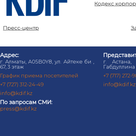
Кодекс корпор
Пресс-центр
З
Адрес:
Представит
г. Алматы, A05B0Y8, ул. Айтеке би ,
г. Астана,
67, 3 этаж
Габдуллина 
График приема посетителей
+7 (717) 272-
+7 (727) 312-24-49
info@kdif.kz
info@kdif.kz
По запросам СМИ:
press@kdif.kz