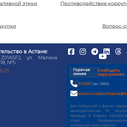
ативной этики
Противодействие корру
акупки
Вопрос-о
ельство в Астане:
 Z01A5F2, ул. Малика
18, №5
Горячая
Сообщит
98-25
линия
нарушениях
3122447
(вн. 5866)
aisulu.nusipkozhayeva@kd
Для сообщений о фактах нару
законодательства РК, внутре
процедур и Кодекса корпорат
этики. Конфиденциальн
сообщений гарантируется.