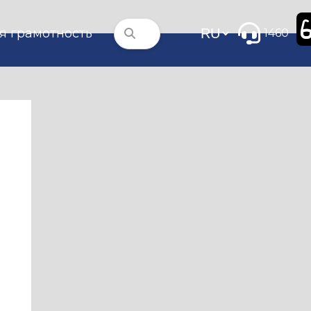
я грамотность
1460