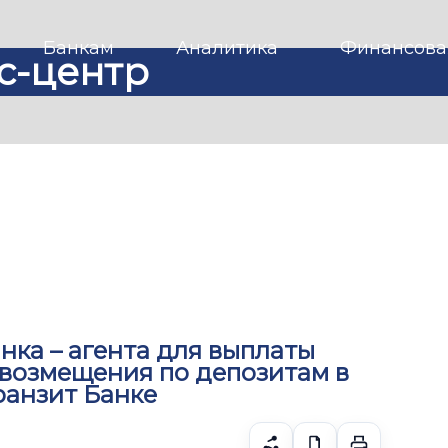
Банкам
Аналитика
Финансова
с-центр
нка – агента для выплаты
возмещения по депозитам в
ранзит Банке