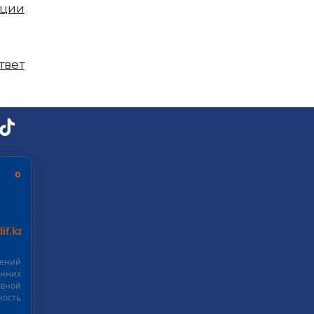
пции
твет
ь о
if.kz
шений
нних
ивной
ость