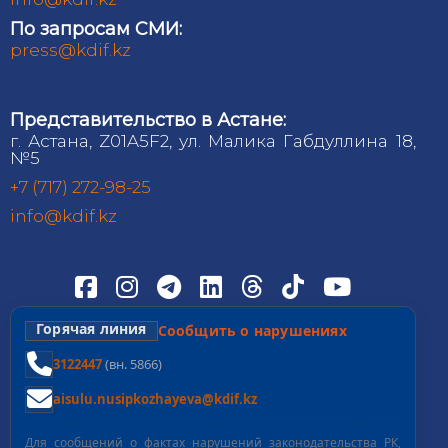
По запросам СМИ:
press@kdif.kz
Представительство в Астане:
г. Астана, Z01A5F2, ул. Малика Габдуллина 18,
№5
+7 (717) 272-98-25
info@kdif.kz
Горячая линия
Сообщить о нарушениях
3122447
(вн. 5866)
aisulu.nusipkozhayeva@kdif.kz
Для сообщений о фактах нарушений законодательства РК,