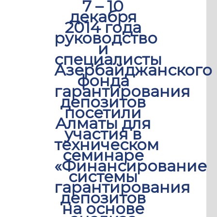
7 – 10
декабря
2014 года
руководство
и
специалисты
Азербайджанского
фонда
гарантирования
депозитов
посетили
Алматы для
участия в
техническом
семинаре
«Финансирование
системы
гарантирования
депозитов
на основе