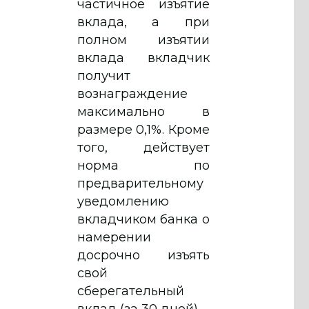
частичное изъятие
вклада, а при
полном изъятии
вклада вкладчик
получит
вознаграждение
максимально в
размере 0,1%. Кроме
того, действует
норма по
предварительному
уведомлению
вкладчиком банка о
намерении
досрочно изъять
свой
сберегательный
вклад (за 30 дней).