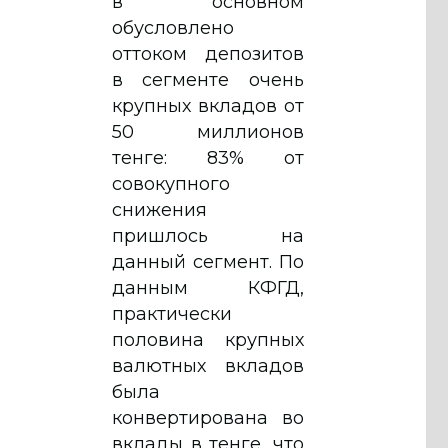
в основном
обусловлено
оттоком депозитов
в сегменте очень
крупных вкладов от
50 миллионов
тенге: 83% от
совокупного
снижения
пришлось на
данный сегмент. По
данным КФГД,
практически
половина крупных
валютных вкладов
была
конвертирована во
вклады в тенге, что