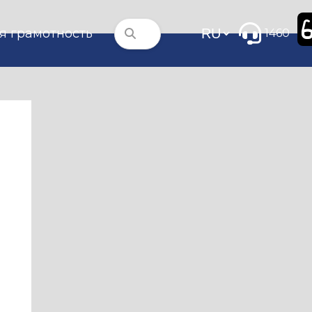
я грамотность
1460