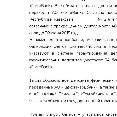
«ForteBank». Все обязательства по депозита
переходят АО «ForteBank». Согласно пос
Республики Казахстан № 216 и № 217 о
связанные с прекращением деятельности АО
срок до 30 июня 2015 года.
Напоминаем, что все банки, имеющие лицен
банковских счетов физических лиц в Рес
участвуют в системе гарантирования де
гарантирования депозитов участвуют 34 б
«ForteBank».
Таким образом, все депозиты физических
переданные АО «Казкоммерцбанк», а также 
в АО «Альянс Банк», АО «Темiрбанк» и А
являются объектом государственной гарантии
Полный список банков – участников систе