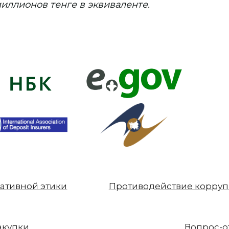
иллионов тенге в эквиваленте.
ативной этики
Противодействие корру
акупки
Вопрос-о