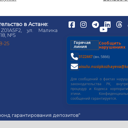
ельство в Астане:
 Z01A5F2, ул. Малика
18, №5
Горячая
Сообщит
98-25
линия
нарушениях
3122447
(вн. 5866)
aisulu.nusipkozhayeva@kd
Для сообщений о фактах нару
законодательства РК, внутре
процедур и Кодекса корпорат
этики. Конфиденциальн
сообщений гарантируется.
 фонд гарантирования депозитов"