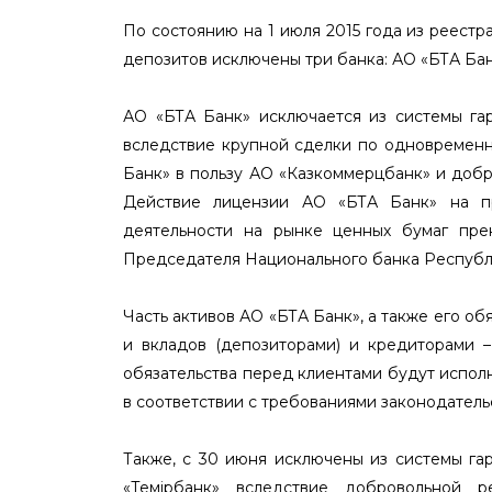
По состоянию на 1 июля 2015 года из реестр
депозитов исключены три банка: АО «БТА Бан
АО «БТА Банк» исключается из системы га
вследствие крупной сделки по одновременн
Банк» в пользу АО «Казкоммерцбанк» и доб
Действие лицензии АО «БТА Банк» на п
деятельности на рынке ценных бумаг пре
Председателя Национального банка Республик
Часть активов АО «БТА Банк», а также его о
и вкладов (депозиторами) и кредиторами 
обязательства перед клиентами будут испол
в соответствии с требованиями законодатель
Также, с 30 июня исключены из системы г
«Темiрбанк» вследствие добровольной 