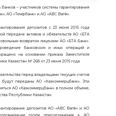
а банков – участников системы гарантирования
к», АО «Темiрбанк» и АО «ABC Bank».
рантирования депозитов с 23 июня 2015 года
ой передаче активов и обязательств АО «БТА
ровольным возвратом лицензии АО «БТА Банк».
роведение банковских и иных операций и
кращено на основании приказа Заместителя
и Казахстан № 268 от 23 июня 2015 года.
бязательства перед владельцами текущих счетов
– будут переданы АО «Казкоммерцбанк». Эти
няться АО «Казкоммерцбанк» в полном объеме,
ства Республики Казахстан.
арантирования депозитов АО «ABC Bank» и АО
реорганизации путем присоединения к АО