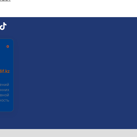
ь о
if.kz
шений
нних
ивной
ость