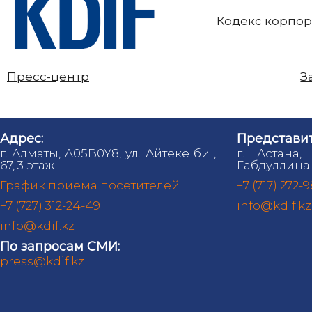
Кодекс корпор
Пресс-центр
З
Адрес:
Представит
г. Алматы, A05B0Y8, ул. Айтеке би ,
г. Астана,
67, 3 этаж
Габдуллина 
График приема посетителей
+7 (717) 272-
+7 (727) 312-24-49
info@kdif.kz
info@kdif.kz
По запросам СМИ:
press@kdif.kz