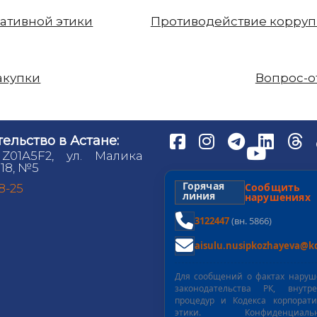
ативной этики
Противодействие корру
акупки
Вопрос-о
ельство в Астане:
 Z01A5F2, ул. Малика
18, №5
Горячая
Сообщит
98-25
линия
нарушениях
3122447
(вн. 5866)
aisulu.nusipkozhayeva@kd
Для сообщений о фактах нару
законодательства РК, внутре
процедур и Кодекса корпорат
этики. Конфиденциальн