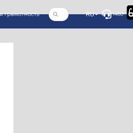
я грамотность
1460