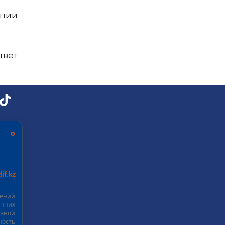
пции
твет
ь о
if.kz
шений
нних
ивной
ость