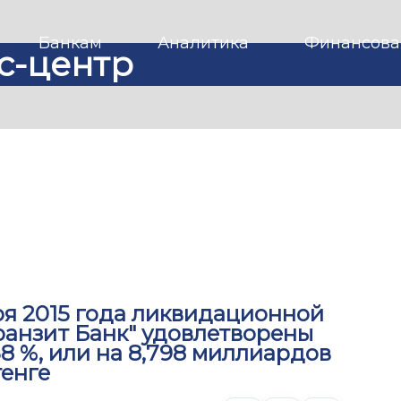
Банкам
Аналитика
Финансова
с-центр
ря 2015 года ликвидационной
ранзит Банк" удовлетворены
8 %, или на 8,798 миллиардов
тенге