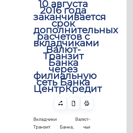
10 августа
2016 года
заканчивается
срок
дополнительных
расчетов с
вкладчиками
Валют-
Транзит
Банка
через
филиальную
сеть Банка
ЦентрКредит
Вкладчики Валют-
Транзит Банка, чьи