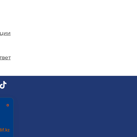
пции
твет
ь о
if.kz