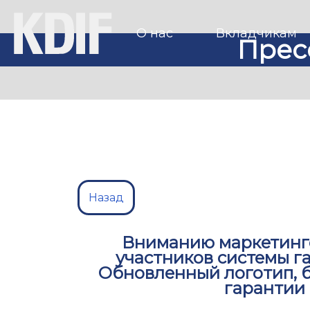
О нас
Вкладчикам
Прес
Назад
Вниманию маркетинго
участников системы г
Обновленный логотип, 
гарантии