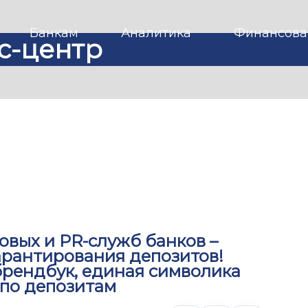
Банкам
Аналитика
Финансова
с-центр
вых и PR-служб банков –
арантирования депозитов!
брендбук, единая символика
 по депозитам