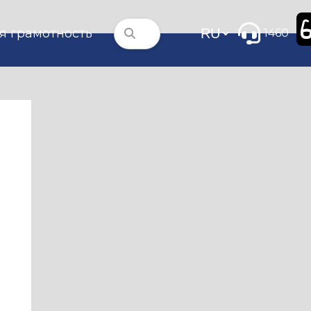
я грамотность
1460