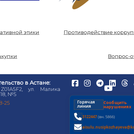
ативной этики
Противодействие корру
акупки
Вопрос-о
ельство в Астане:
 Z01A5F2, ул. Малика
18, №5
Горячая
Сообщит
98-25
линия
нарушениях
3122447
(вн. 5866)
aisulu.nusipkozhayeva@kd