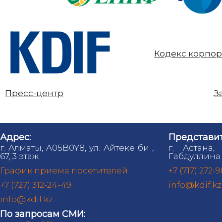
Кодекс корпор
Пресс-центр
З
Адрес:
Представит
г. Алматы, A05B0Y8, ул. Айтеке би ,
г. Астана,
67, 3 этаж
Габдуллина 
График приема посетителей
+7 (717) 272-
+7 (727) 312-24-49
info@kdif.kz
info@kdif.kz
По запросам СМИ: