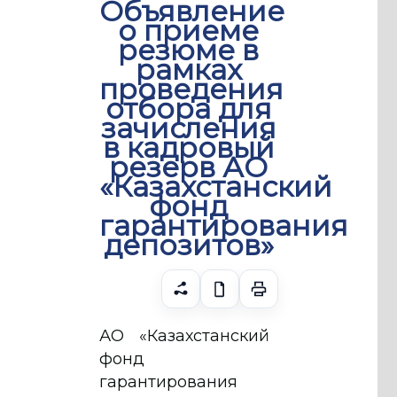
Объявление
о приеме
резюме в
рамках
проведения
отбора для
зачисления
в кадровый
резерв АО
«Казахстанский
фонд
гарантирования
депозитов»
АО «Казахстанский
фонд
гарантирования