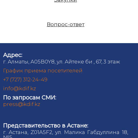
Вопрос-ответ
Адрес:
г. Алматы, A05B0Y8, ул. Айтеке би , 67, 3 этаж
График приема посетителей
+7 (727) 312-24-49
info@kdif.kz
По запросам СМИ:
press@kdif.kz
Представительство в Астане:
г. Астана, Z01A5F2, ул. Малика Габдуллина 18,
№5