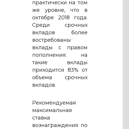
практически на том
же уровне, что в
октябре 2018 года.
Среди срочных
вкладов более
востребованы
вклады с правом
пополнения: на
такие вклады
приходится 83% от
объема срочных
вкладов.
Рекомендуемая
максимальная
ставка
вознаграждения по