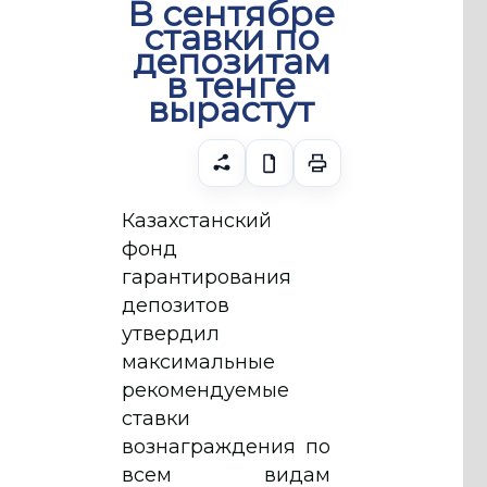
В сентябре
ставки по
депозитам
в тенге
вырастут
Казахстанский
фонд
гарантирования
депозитов
утвердил
максимальные
рекомендуемые
ставки
вознаграждения по
всем видам