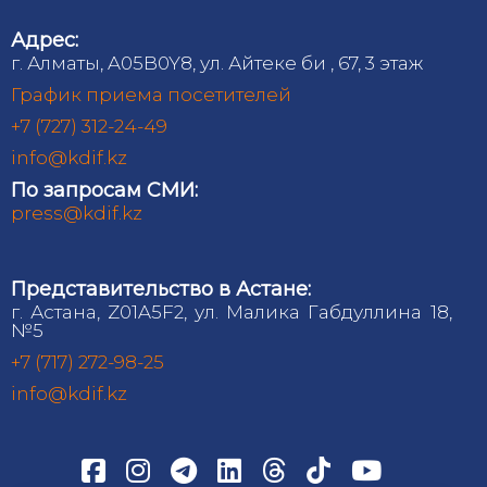
Адрес:
г. Алматы, A05B0Y8, ул. Айтеке би , 67, 3 этаж
График приема посетителей
+7 (727) 312-24-49
info@kdif.kz
По запросам СМИ:
press@kdif.kz
Представительство в Астане:
г. Астана, Z01A5F2, ул. Малика Габдуллина 18,
№5
+7 (717) 272-98-25
info@kdif.kz