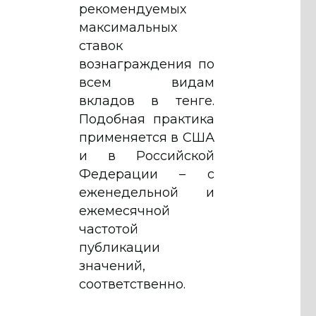
рекомендуемых
максимальных
ставок
вознаграждения по
всем видам
вкладов в тенге.
Подобная практика
применяется в США
и в Российской
Федерации – с
еженедельной и
ежемесячной
частотой
публикации
значений,
соответственно.