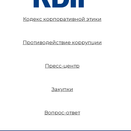
Кодекс корпоративной этики
Противодействие коррупции
Пресс-центр
Закупки
Вопрос-ответ