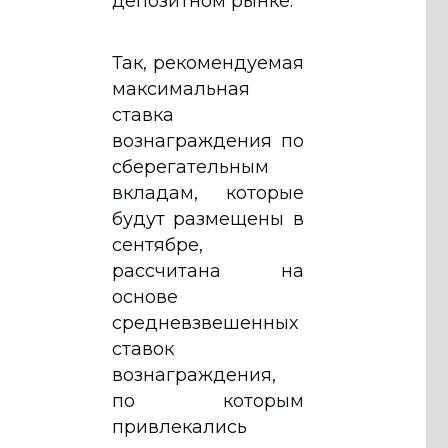
депозитном рынке.
Так, рекомендуемая
максимальная
ставка
вознаграждения по
сберегательным
вкладам, которые
будут размещены в
сентябре,
рассчитана на
основе
средневзвешенных
ставок
вознаграждения,
по которым
привлекались