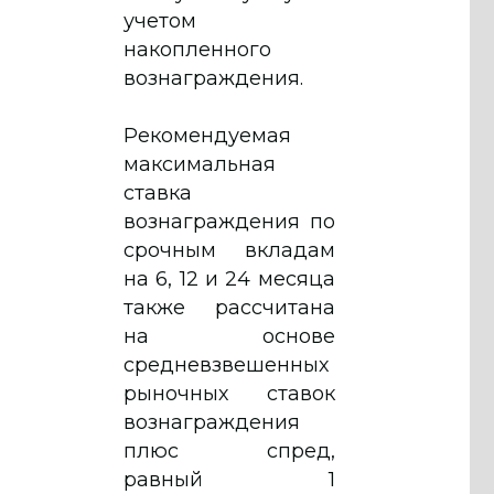
учетом
накопленного
вознаграждения.
Рекомендуемая
максимальная
ставка
вознаграждения по
срочным вкладам
на 6, 12 и 24 месяца
также рассчитана
на основе
средневзвешенных
рыночных ставок
вознаграждения
плюс спред,
равный 1