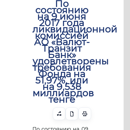
По
состоянию
на 9 июня
2017 года
ликвидационной
комиссией
АО «Валют-
Транзит
Банк»
удовлетворены
требования
Фонда на
51,97%, или
на 9,538
миллиардов
тенге
По состоянию на 09