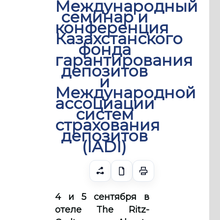
Международный
семинар и
конференция
Казахстанского
фонда
гарантирования
депозитов
и
Международной
ассоциации
систем
страхования
депозитов
(IADI)
4 и 5 сентября в
отеле The Ritz-