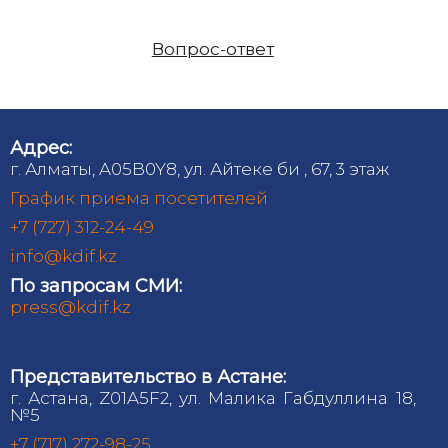
Вопрос-ответ
Адрес:
г. Алматы, A05B0Y8, ул. Айтеке би , 67, 3 этаж
График приема посетителей
+7 (727) 312-24-49
info@kdif.kz
По запросам СМИ:
press@kdif.kz
Представительство в Астане:
г. Астана, Z01A5F2, ул. Малика Габдуллина 18,
№5
+7 (717) 272-98-25