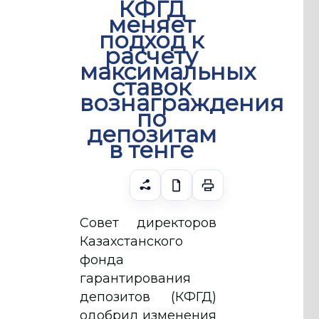
КФГД
меняет
подход к
расчету
максимальных
ставок
вознаграждения
по
депозитам
в тенге
Совет директоров
Казахстанского
фонда
гарантирования
депозитов (КФГД)
одобрил изменения