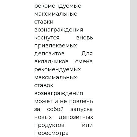
рекомендуемые
максимальные
ставки
вознаграждения
коснутся вновь
привлекаемых
депозитов. Для
вкладчиков смена
рекомендуемых
максимальных
ставок
вознаграждения
может и не повлечь
за собой запуска
новых депозитных
продуктов или
пересмотра