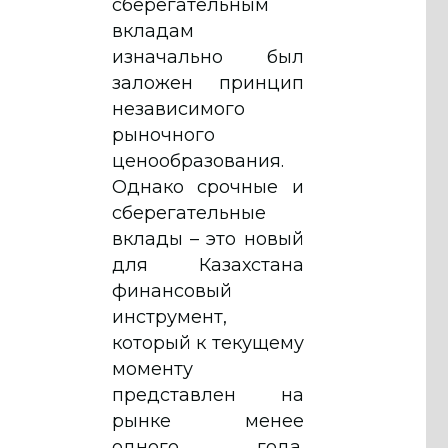
сберегательным
вкладам
изначально был
заложен принцип
независимого
рыночного
ценообразования.
Однако срочные и
сберегательные
вклады – это новый
для Казахстана
финансовый
инструмент,
который к текущему
моменту
представлен на
рынке менее
одного года.