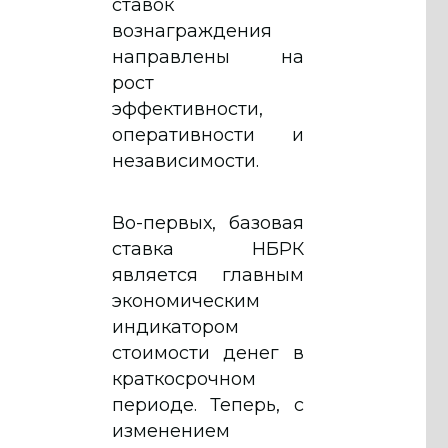
ставок
вознаграждения
направлены на
рост
эффективности,
оперативности и
независимости.
Во-первых, базовая
ставка НБРК
является главным
экономическим
индикатором
стоимости денег в
краткосрочном
периоде. Теперь, с
изменением