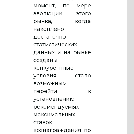
момент, по мере
эволюции этого
рынка, когда
накоплено
достаточно
статистических
данных и на рынке
созданы
конкурентные
условия, стало
возможным
перейти к
установлению
рекомендуемых
максимальных
ставок
вознаграждения по