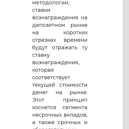
методологии,
ставки
вознаграждения на
депозитном рынке
на коротких
отрезках времени
будут отражать ту
ставку
вознаграждения,
которая
соответствует
текущей стоимости
денег на рынке.
Этот принцип
коснется сегмента
несрочных вкладов,
а также срочных и