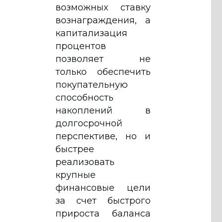
возможных ставку
вознаграждения, а
капитализация
процентов
позволяет не
только обеспечить
покупательную
способность
накоплений в
долгосрочной
перспективе, но и
быстрее
реализовать
крупные
финансовые цели
за счет быстрого
прироста баланса