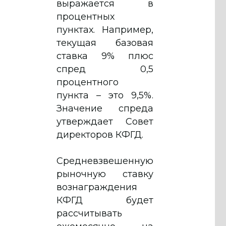
выражается в
процентных
пунктах. Например,
текущая базовая
ставка 9% плюс
спред 0,5
процентного
пункта – это 9,5%.
Значение спреда
утверждает Совет
директоров КФГД.
Средневзвешенную
рыночную ставку
вознаграждения
КФГД будет
рассчитывать