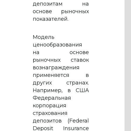
депозитам на
основе рыночных
показателей.
Модель
ценообразования
на основе
рыночных ставок
вознаграждения
применяется в
других странах.
Например, в США
Федеральная
корпорация
страхования
депозитов (Federal
Deposit Insurance