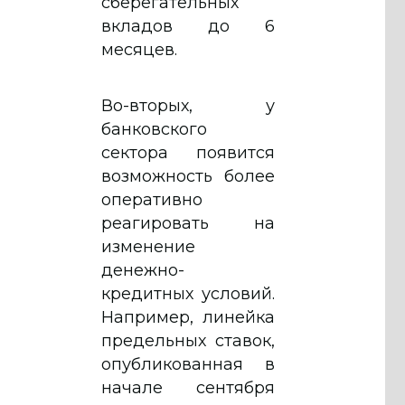
сберегательных
вкладов до 6
месяцев.
Во-вторых, у
банковского
сектора появится
возможность более
оперативно
реагировать на
изменение
денежно-
кредитных условий.
Например, линейка
предельных ставок,
опубликованная в
начале сентября