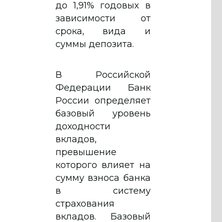
до 1,91% годовых в
зависимости от
срока, вида и
суммы депозита.
В Российской
Федерации Банк
России определяет
базовый уровень
доходности
вкладов,
превышение
которого влияет на
сумму взноса банка
в систему
страхования
вкладов. Базовый