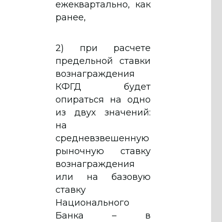
ежеквартально, как
ранее,
2) при расчете
предельной ставки
вознаграждения
КФГД будет
опираться на одно
из двух значений:
на
средневзвешенную
рыночную ставку
вознаграждения
или на базовую
ставку
Национального
Банка – в