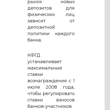
рынок новых
депозитов для
физических лиц
зависит от
депозитной
политики каждого
банка.
КФГД
устанавливает
максимальные
ставки
вознаграждения с 1
июля 2008 года,
чтобы регулировать
ставки взносов
банков-участников