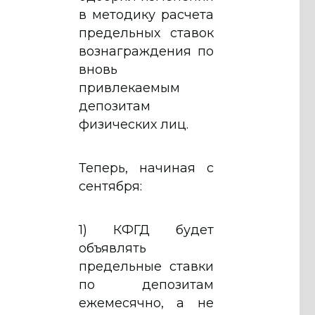
в методику расчета
предельных ставок
вознаграждения по
вновь
привлекаемым
депозитам
физических лиц.
Теперь, начиная с
сентября:
1) КФГД будет
объявлять
предельные ставки
по депозитам
ежемесячно, а не