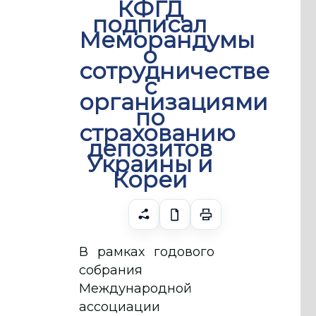
КФГД
подписал
Меморандумы
о
сотрудничестве
с
организациями
по
страхованию
депозитов
Украины и
Кореи
В рамках годового
собрания
Международной
ассоциации