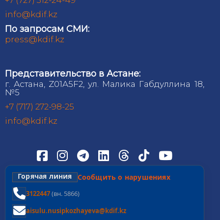
info@kdif.kz
По запросам СМИ:
press@kdif.kz
Представительство в Астане:
г. Астана, Z01A5F2, ул. Малика Габдуллина 18,
№5
+7 (717) 272-98-25
info@kdif.kz
Горячая линия
Сообщить о нарушениях
3122447
(вн. 5866)
aisulu.nusipkozhayeva@kdif.kz