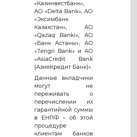
«Казинвестбанк»,
АО «Delta Bank», АО
«Эксимбанк
Казахстан», АО
«Qazaq Banki», АО
«Банк Астаны», АО
«Tengri Bank» и АО
«AsiaCredit Bank
(АзияКредит Банк)».
Данные вкладчики
могут не
переживать о
перечислении их
гарантийной суммы
в ЕНПФ – об этой
процедуре
клиентам банков