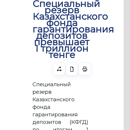
Специальный
резерв
Казахстанского
фонда
гарантирования
депозитов
превышает
1 триллион
тенге
Специальный
резерв
Казахстанского
фонда
гарантирования
депозитов (КФГД)
по итогам 1