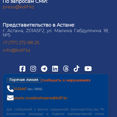
По запросам СМИ:
press@kdif.kz
Представительство в Астане:
г. Астана, Z01A5F2, ул. Малика Габдуллина 18,
№5
+7 (717) 272-98-25
info@kdif.kz
Горячая линия
Сообщить о нарушениях
3122447
(вн. 5866)
aisulu.nusipkozhayeva@kdif.kz
Для сообщений о фактах нарушений законодательства РК,
внутренних процедур и Кодекса корпоративной этики.