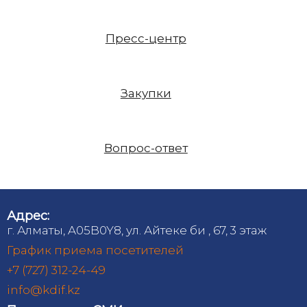
Пресс-центр
Закупки
Вопрос-ответ
Адрес:
г. Алматы, A05B0Y8, ул. Айтеке би , 67, 3 этаж
График приема посетителей
+7 (727) 312-24-49
info@kdif.kz