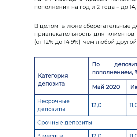
пополнения на год и 2 года – до 14,
В целом, в июне сберегательные д
привлекательность для клиентов
(от 12% до 14,9%), чем любой другой
По депоз
пополнением, 
Категория
депозита
Май 2020
И
Несрочные
12,0
11
депозиты
Срочные депозиты
3 месяца
12,0
11