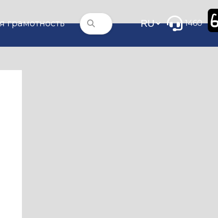
я грамотность
1460