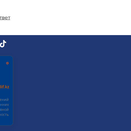
твет
ь о
if.kz
шений
нних
ивной
ость