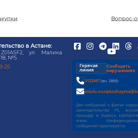
акупки
Вопрос-о
ельство в Астане:
 Z01A5F2, ул. Малика
18, №5
Горячая
Сообщит
98-25
линия
нарушениях
3122447
(вн. 5866)
aisulu.nusipkozhayeva@kd
Для сообщений о фактах нару
законодательства РК, внутре
процедур и Кодекса корпорат
этики. Конфиденциальн
сообщений гарантируется.