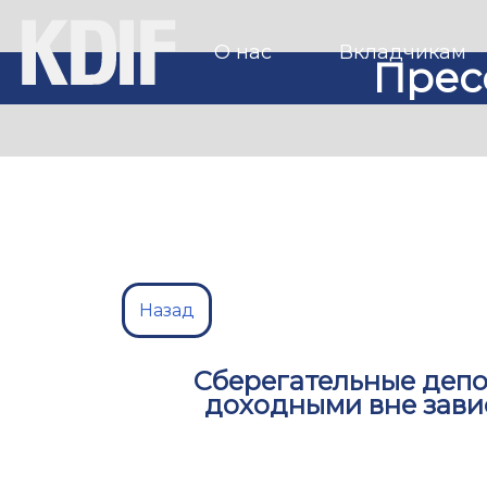
О нас
Вкладчикам
Прес
Назад
Сберегательные депо
доходными вне зави