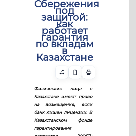
Сбережения
под
защитой:
как
работает
гарантия
по вкладам
в
Казахстане
Физические лица в
Казахстане имеют право
на возмещение, если
банк лишен лицензии. В
Казахстанском фонде
гарантирования
депозитов (КФГД)