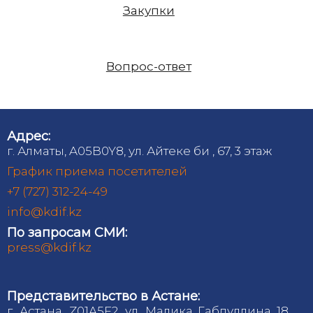
Закупки
Вопрос-ответ
Адрес:
г. Алматы, A05B0Y8, ул. Айтеке би , 67, 3 этаж
График приема посетителей
+7 (727) 312-24-49
info@kdif.kz
По запросам СМИ:
press@kdif.kz
Представительство в Астане:
г. Астана, Z01A5F2, ул. Малика Габдуллина 18,