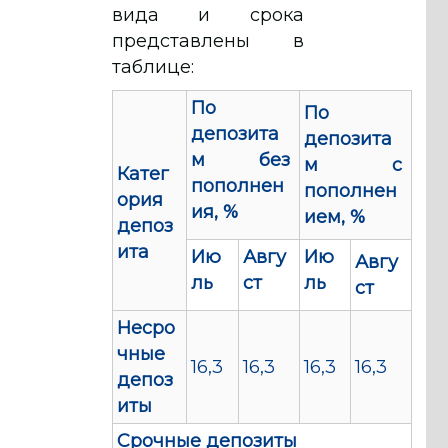
вида и срока
представлены в
таблице:
По
По
депозита
депозита
м без
м с
Катег
пополнен
пополнен
ория
ия, %
ием, %
депоз
ита
Ию
Авгу
Ию
Авгу
ль
ст
ль
ст
Несро
чные
16,3
16,3
16,3
16,3
депоз
иты
Срочные депозиты