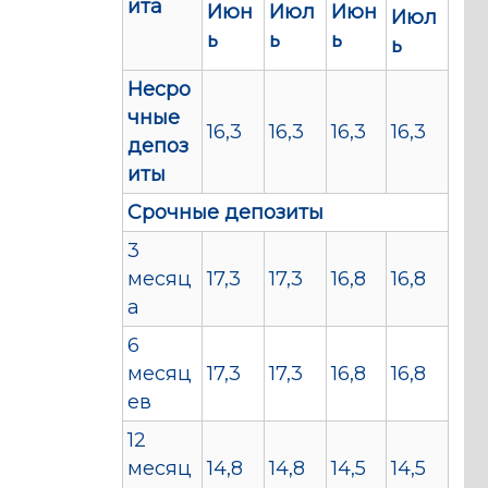
ита
Июн
Июл
Июн
Июл
ь
ь
ь
ь
Несро
чные
16,3
16,3
16,3
16,3
депоз
иты
Срочные депозиты
3
месяц
17,3
17,3
16,8
16,8
а
6
месяц
17,3
17,3
16,8
16,8
ев
12
месяц
14,8
14,8
14,5
14,5