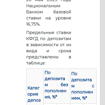
Национальным
Банком базовой
ставки на уровне
16,75%.
Предельные ставки
КФГД по депозитам
в зависимости от их
вида и срока
представлены в
таблице:
По
По
депозита
депозита
м без
м с
Катег
пополнен
пополнен
ория
ия, %*
ием, %*
депоз