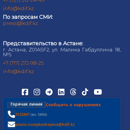
+7 (727) 312-24-49
info@kdif.kz
По запросам СМИ:
press@kdif.kz
Представительство в Астане:
г. Астана, Z01A5F2, ул. Малика Габдуллина 18,
№5
+7 (717) 272-98-25
info@kdif.kz
Горячая линия
Сообщить о нарушениях
3122447
(вн. 5866)
aisulu.nusipkozhayeva@kdif.kz