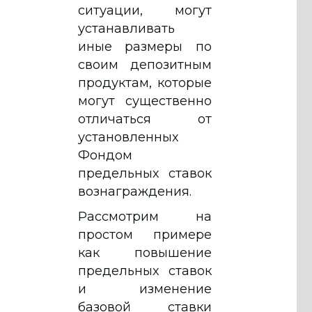
ситуации, могут
устанавливать
иные размеры по
своим депозитным
продуктам, которые
могут существенно
отличаться от
установленных
Фондом
предельных ставок
вознаграждения.
Рассмотрим на
простом примере
как повышение
предельных ставок
и изменение
базовой ставки