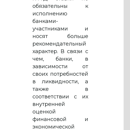
обязательны к
исполнению
банками-
участниками и
носят больше
рекомендательный
характер. В связи с
чем, банки, в
зависимости от
своих потребностей
в ликвидности, а
также в
соответствии с их
внутренней
оценкой
финансовой и
экономической