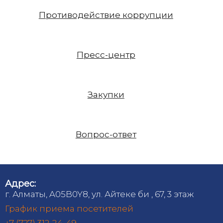
Противодействие коррупции
Пресс-центр
Закупки
Вопрос-ответ
Адрес:
г. Алматы, A05B0Y8, ул. Айтеке би , 67, 3 этаж
График приема посетителей