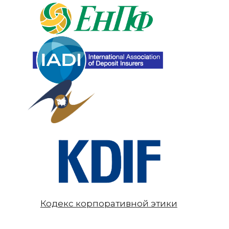
Кодекс корпоративной этики