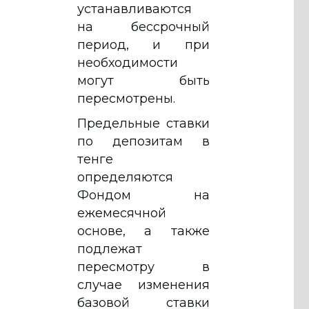
устанавливаются
на бессрочный
период, и при
необходимости
могут быть
пересмотрены.
Предельные ставки
по депозитам в
тенге
определяются
Фондом на
ежемесячной
основе, а также
подлежат
пересмотру в
случае изменения
базовой ставки