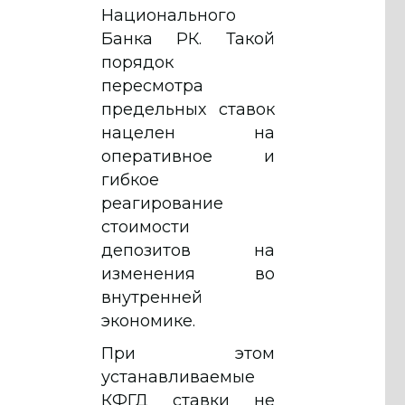
Национального
Банка РК. Такой
порядок
пересмотра
предельных ставок
нацелен на
оперативное и
гибкое
реагирование
стоимости
депозитов на
изменения во
внутренней
экономике.
При этом
устанавливаемые
КФГД ставки не