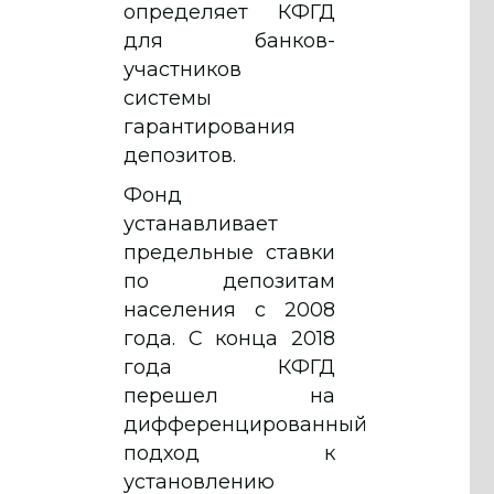
определяет КФГД
для банков-
участников
системы
гарантирования
депозитов.
Фонд
устанавливает
предельные ставки
по депозитам
населения с 2008
года. С конца 2018
года КФГД
перешел на
дифференцированный
подход к
установлению