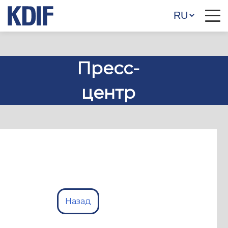
Пресс-
центр
Назад