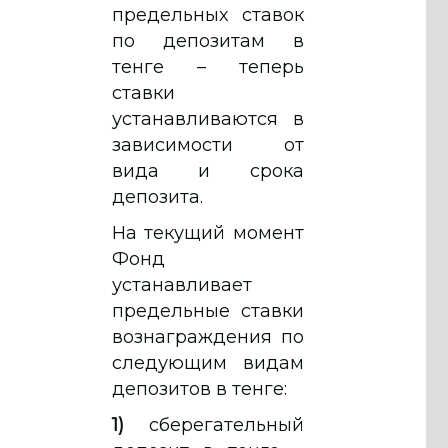
предельных ставок
по депозитам в
тенге – теперь
ставки
устанавливаются в
зависимости от
вида и срока
депозита.
На текущий момент
Фонд
устанавливает
предельные ставки
вознаграждения по
следующим видам
депозитов в тенге:
1)
сберегательный