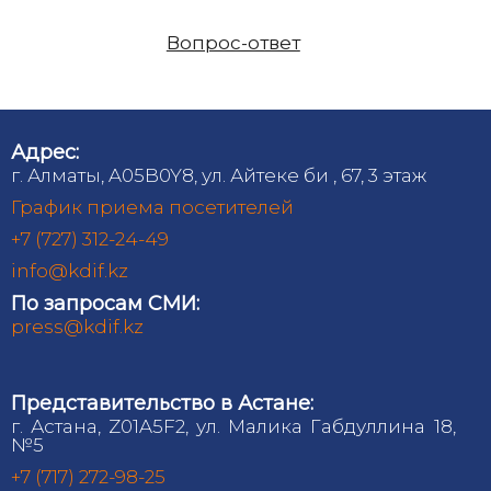
Вопрос-ответ
Адрес:
г. Алматы, A05B0Y8, ул. Айтеке би , 67, 3 этаж
График приема посетителей
+7 (727) 312-24-49
info@kdif.kz
По запросам СМИ:
press@kdif.kz
Представительство в Астане:
г. Астана, Z01A5F2, ул. Малика Габдуллина 18,
№5
+7 (717) 272-98-25