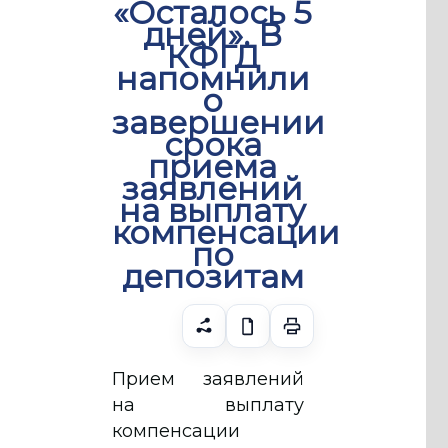
«Осталось 5
дней». В
КФГД
напомнили
о
завершении
срока
приема
заявлений
на выплату
компенсации
по
депозитам
Прием заявлений
на выплату
компенсации