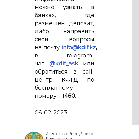
можно узнать в
банках, где
размещен депозит,
либо направить
свои вопросы
на почту
info@kdif.kz
,
в telegram-
чат
@kdif_ask
или
обратиться в call-
центр КФГД по
бесплатному
номеру – 1
460.
06-02-2023