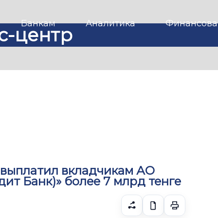
Банкам
Аналитика
Финансова
с-центр
 выплатил вкладчикам АО
дит Банк)» более 7 млрд тенге