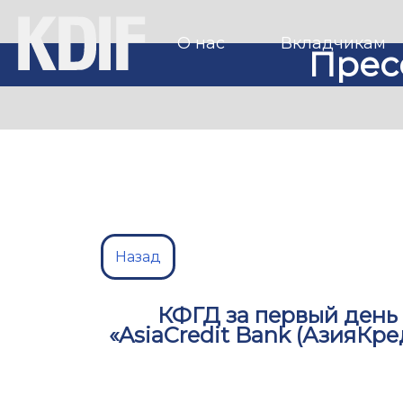
О нас
Вкладчикам
Прес
Назад
КФГД за первый день
«AsiaCredit Bank (АзияКре