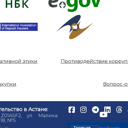
ативной этики
Противодействие корру
акупки
Вопрос-о
ельство в Астане:
 Z01A5F2, ул. Малика
18, №5
Горячая