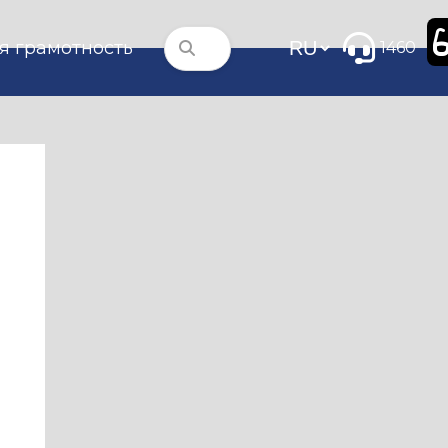
я грамотность
1460