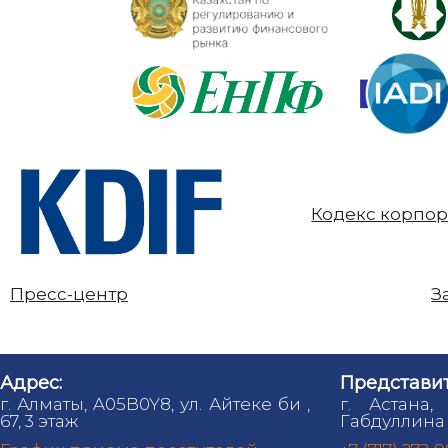
Кодекс корпор
Пресс-центр
З
Адрес:
Представит
г. Алматы, A05B0Y8, ул. Айтеке би ,
г. Астана,
67, 3 этаж
Габдуллина 