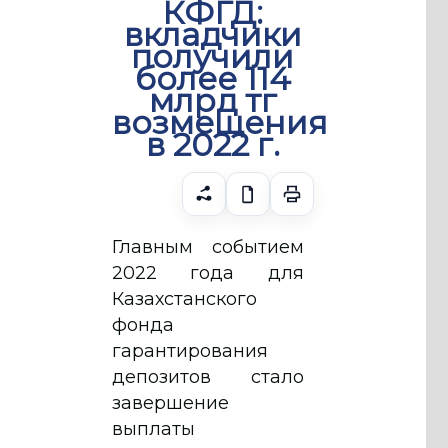
КФГД:
вкладчики
получили
более 114
млрд тг
возмещения
в 2022 г.
Главным событием
2022 года для
Казахстанского
фонда
гарантирования
депозитов стало
завершение
выплаты