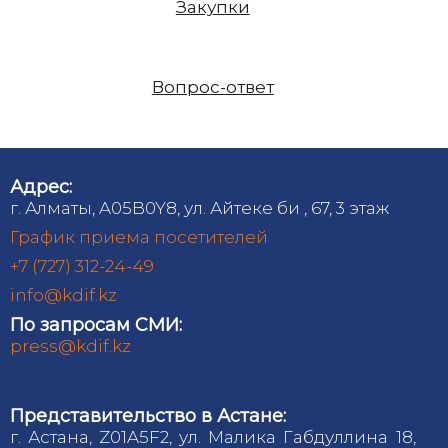
Закупки
Вопрос-ответ
Адрес:
г. Алматы, A05B0Y8, ул. Айтеке би , 67, 3 этаж
График приема посетителей
+7 (727) 312-24-49
info@kdif.kz
По запросам СМИ:
press@kdif.kz
Представительство в Астане:
г. Астана, Z01A5F2, ул. Малика Габдуллина 18,