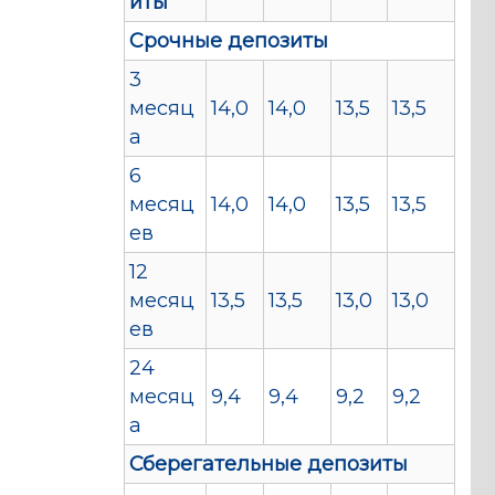
иты
Срочные депозиты
3
месяц
14,0
14,0
13,5
13,5
а
6
месяц
14,0
14,0
13,5
13,5
ев
12
месяц
13,5
13,5
13,0
13,0
ев
24
месяц
9,4
9,4
9,2
9,2
а
Сберегательные депозиты