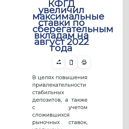
КФГД
увеличил
максимальные
ставки по
сберегательным
вкладам на
август 2022
года
В целях повышения
привлекательности
стабильных
депозитов, а также
с учетом
сложившихся
рыночных ставок,