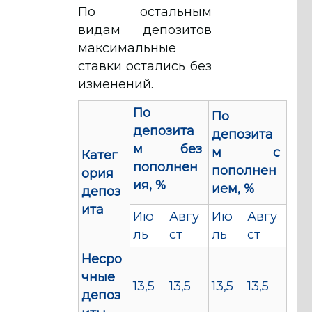
По остальным
видам депозитов
максимальные
ставки остались без
изменений.
По
По
депозита
депозита
м без
м с
Катег
пополнен
пополнен
ория
ия, %
ием, %
депоз
ита
Ию
Авгу
Ию
Авгу
ль
ст
ль
ст
Несро
чные
13,5
13,5
13,5
13,5
депоз