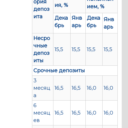
ория
ия, %
ием, %
депоз
ита
Дека
Янв
Дека
Янв
брь
арь
брь
арь
Несро
чные
15,5
15,5
15,5
15,5
депоз
иты
Срочные депозиты
3
месяц
16,5
16,5
16,0
16,0
а
6
месяц
16,5
16,5
16,0
16,0
ев