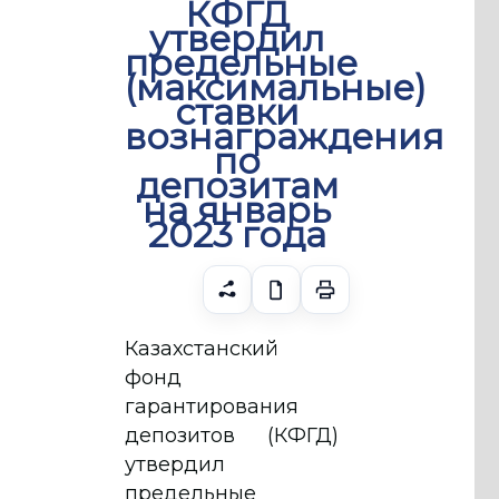
КФГД
утвердил
предельные
(максимальные)
ставки
вознаграждения
по
депозитам
на январь
2023 года
Казахстанский
фонд
гарантирования
депозитов (КФГД)
утвердил
предельные