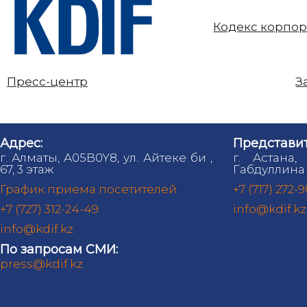
Кодекс корпор
Пресс-центр
З
Адрес:
Представит
г. Алматы, A05B0Y8, ул. Айтеке би ,
г. Астана,
67, 3 этаж
Габдуллина 
График приема посетителей
+7 (717) 272-
+7 (727) 312-24-49
info@kdif.kz
info@kdif.kz
По запросам СМИ:
press@kdif.kz