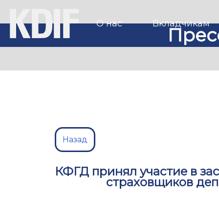
О нас
Вкладчикам
Прес
Назад
КФГД принял участие в за
страховщиков деп