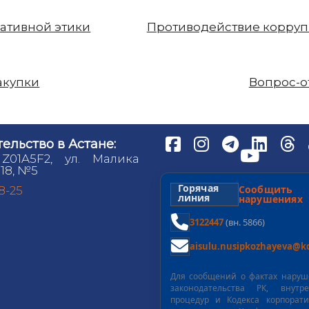
ативной этики
Противодействие корру
акупки
Вопрос-о
ельство в Астане:
 Z01A5F2, ул. Малика
18, №5
Горячая
Сообщит
98-25
линия
нарушениях
3122447
(вн. 5866)
aisulu.nusipkozhayeva@kd
Для сообщений о фактах нару
законодательства РК, внутре
процедур и Кодекса корпорат