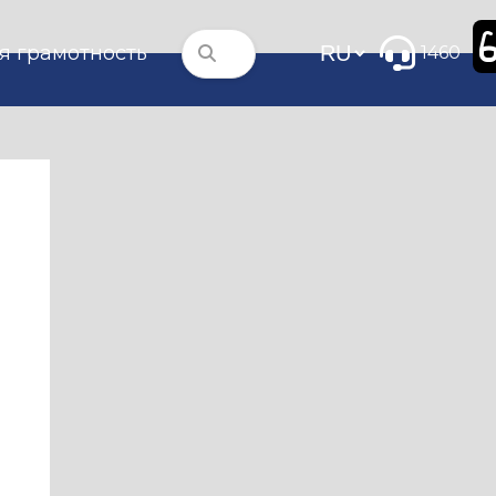
я грамотность
1460