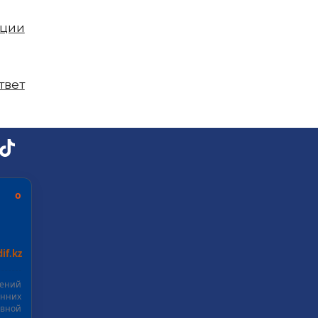
пции
твет
ь о
if.kz
шений
нних
ивной