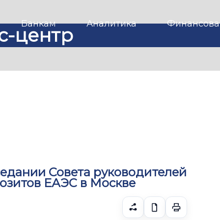
Банкам
Аналитика
Финансова
с-центр
седании Совета руководителей
озитов ЕАЭС в Москве