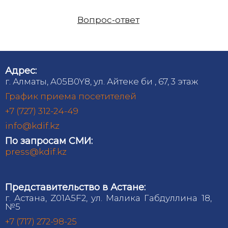
Вопрос-ответ
Адрес:
г. Алматы, A05B0Y8, ул. Айтеке би , 67, 3 этаж
График приема посетителей
+7 (727) 312-24-49
info@kdif.kz
По запросам СМИ:
press@kdif.kz
Представительство в Астане:
г. Астана, Z01A5F2, ул. Малика Габдуллина 18,
№5
+7 (717) 272-98-25