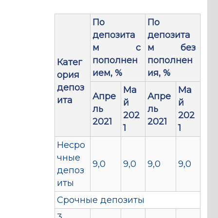
По
По
депозита
депозита
м с
м без
пополнен
пополнен
Катег
ием, %
ия, %
ория
депоз
Ма
Ма
Апре
Апре
ита
й
й
ль
ль
202
202
2021
2021
1
1
Несро
чные
9,0
9,0
9,0
9,0
депоз
иты
Срочные депозиты
3