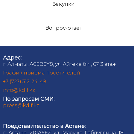
Закупки
Вопрос-ответ
Адрес:
г. Алматы, A05B0Y8, ул. Айтеке би , 67, 3 этаж
График приема посетителей
+7 (727) 312-24-49
info@kdif.kz
По запросам СМИ:
press@kdif.kz
Представительство в Астане:
г. Астана, Z01A5F2, ул. Малика Габдуллина 18,