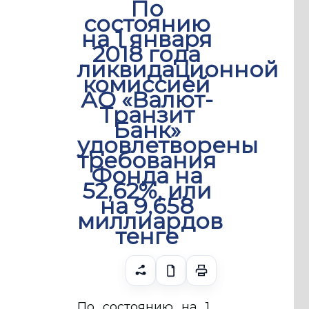
По
состоянию
на 1 января
2018 года
ликвидационной
комиссией
АО «Валют-
Транзит
Банк»
удовлетворены
требования
Фонда на
52,62%, или
на 9,658
миллиардов
тенге
По состоянию на 1