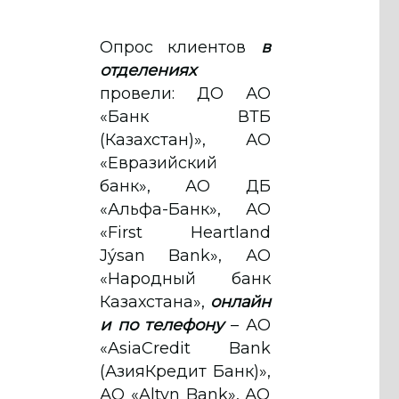
Опрос клиентов
в
отделениях
провели: ДО АО
«Банк ВТБ
(Казахстан)», АО
«Евразийский
банк», АО ДБ
«Альфа-Банк», АО
«First Heartland
Jýsan Bank», АО
«Народный банк
Казахстана»,
онлайн
и по телефону
– АО
«AsiaCredit Bank
(АзияКредит Банк)»,
АО «Altyn Bank», АО