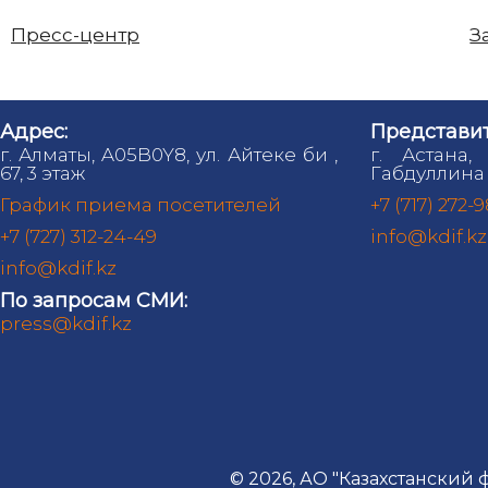
Пресс-центр
З
Адрес:
Представит
г. Алматы, A05B0Y8, ул. Айтеке би ,
г. Астана,
67, 3 этаж
Габдуллина 
График приема посетителей
+7 (717) 272-
+7 (727) 312-24-49
info@kdif.kz
info@kdif.kz
По запросам СМИ:
press@kdif.kz
© 2026, АО "Казахстанский