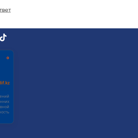
твет
ь о
if.kz
шений
нних
ивной
ость