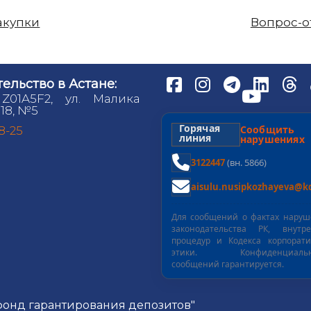
акупки
Вопрос-о
ельство в Астане:
 Z01A5F2, ул. Малика
18, №5
Горячая
Сообщит
98-25
линия
нарушениях
3122447
(вн. 5866)
aisulu.nusipkozhayeva@kd
Для сообщений о фактах нару
законодательства РК, внутре
процедур и Кодекса корпорат
этики. Конфиденциальн
сообщений гарантируется.
 фонд гарантирования депозитов"