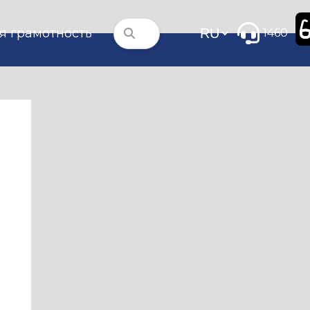
я грамотность
1460