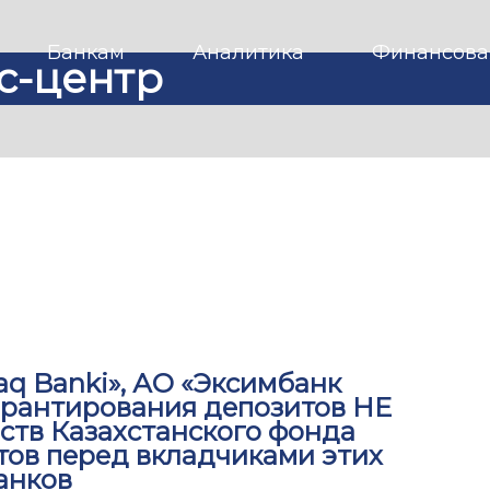
Банкам
Аналитика
Финансова
с-центр
q Banki», АО «Эксимбанк
гарантирования депозитов НЕ
ств Казахстанского фонда
тов перед вкладчиками этих
анков