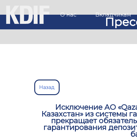
О нас
Вкладчикам
Прес
Назад
Исключение АО «Qaza
Казахстан» из системы 
прекращает обязатель
гарантирования депози
б