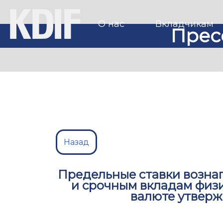
О нас
Вкладчикам
Прес
Назад
Предельные ставки возна
и срочным вкладам физ
валюте утверж