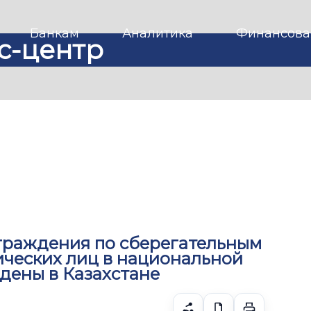
Банкам
Аналитика
Финансова
с-центр
граждения по сберегательным
ических лиц в национальной
дены в Казахстане