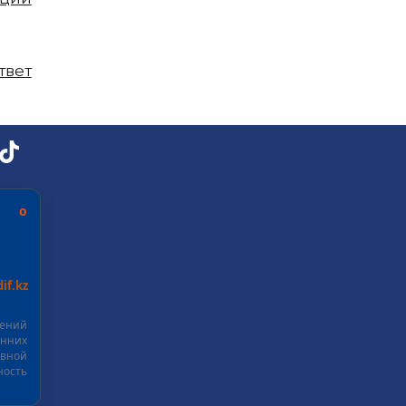
твет
ь о
if.kz
шений
нних
ивной
ость