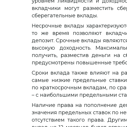
уровнем ликвидности и доходнос
вкладчики могут разместить сб
сберегательные вклады.
Несрочные вклады характеризуютс
то же время позволяют вкладчи
депозит. Срочные вклады являютс
высокую доходность. Максималь
получить, разместив деньги на с
предусмотрены повышенные требов
Сроки вклада также влияют на ра
самые низкие предельные ставки
по краткосрочным вкладам, по ср
– с наибольшими предельными ста
Наличие права на пополнение деп
значения предельных ставок по не
отсутствием такого права. Други