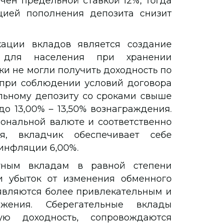
чен предельной ставкой 12%, тогда
цией пополнения депозита снизит
ации вкладов является создание
й для населения при хранении
и не могли получить доходность по
, при соблюдении условий договора
ельному депозиту со сроками свыше
о 13,00% – 13,50% вознаграждения.
ональной валюте и соответственно
я, вкладчик обеспечивает себе
 инфляции 6,00%.
тным вкладам в равной степени
и убыток от изменения обменного
 являются более привлекательным и
жения. Сберегательные вклады
ую доходность, сопровождаются