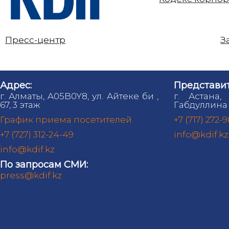
Пресс-центр
З
Адрес:
Представит
г. Алматы, A05B0Y8, ул. Айтеке би ,
г. Астана,
67, 3 этаж
Габдуллина 
График приема посетителей
+7 (717) 272-
+7 (727) 312-24-49
info@kdif.kz
info@kdif.kz
По запросам СМИ:
press@kdif.kz