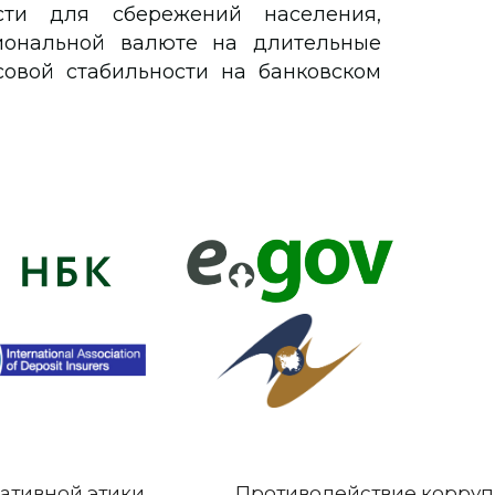
сти для сбережений населения,
иональной валюте на длительные
овой стабильности на банковском
ативной этики
Противодействие корру