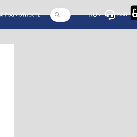
я грамотность
1460