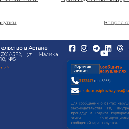
акупки
Вопрос-о
ельство в Астане:
 Z01A5F2, ул. Малика
18, №5
Горячая
Сообщит
98-25
линия
нарушениях
3122447
(вн. 5866)
aisulu.nusipkozhayeva@kd
Для сообщений о фактах нару
законодательства РК, внутре
процедур и Кодекса корпорат
этики. Конфиденциальн
сообщений гарантируется.