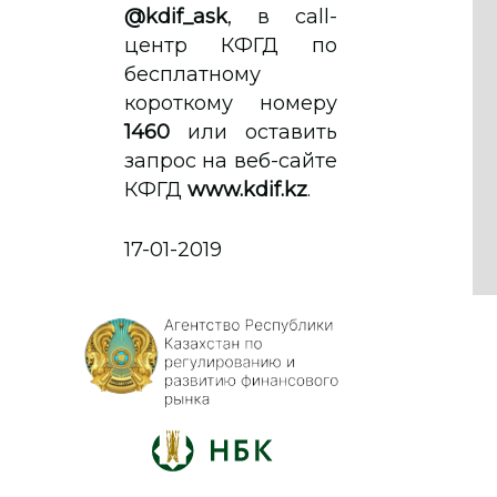
@kdif_ask
, в call-
центр КФГД по
бесплатному
короткому номеру
1460
или оставить
запрос на веб-сайте
КФГД
www.kdif.kz
.
17-01-2019