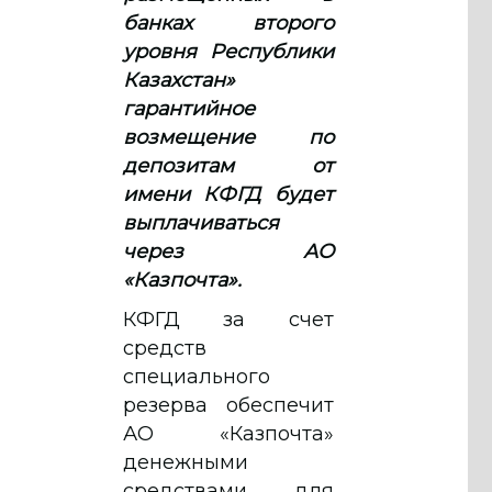
банках второго
уровня Республики
Казахстан»
гарантийное
возмещение по
депозитам от
имени КФГД будет
выплачиваться
через АО
«Казпочта».
КФГД за счет
средств
специального
резерва обеспечит
АО «Казпочта»
денежными
средствами для