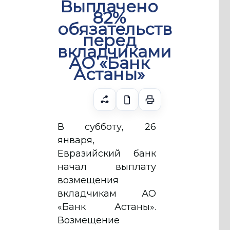
Выплачено
82%
обязательств
перед
вкладчиками
АО «Банк
Астаны»
В субботу, 26
января,
Евразийский банк
начал выплату
возмещения
вкладчикам АО
«Банк Астаны».
Возмещение